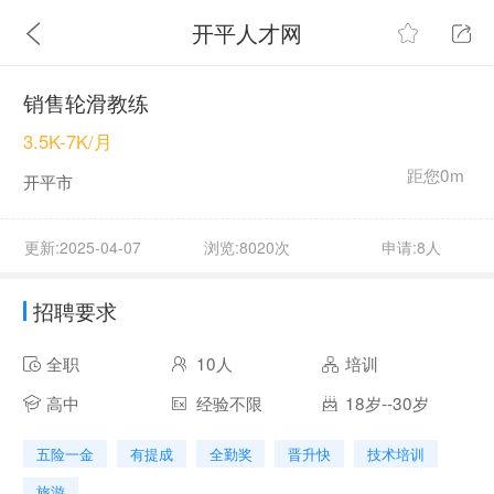
开平人才网
销售轮滑教练
3.5K-7K/月
距您0m
开平市
更新:2025-04-07
浏览:8020次
申请:8人
招聘要求
全职
10人
培训
高中
经验不限
18岁--30岁
五险一金
有提成
全勤奖
晋升快
技术培训
旅游