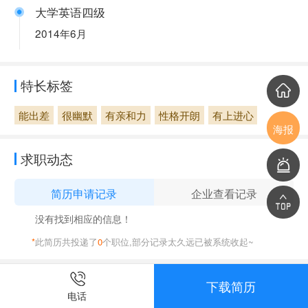
大学英语四级
2014年6月
特长标签
能出差
很幽默
有亲和力
性格开朗
有上进心
海报
求职动态
简历申请记录
企业查看记录
开平松******
2016-04-12
没有找到相应的信息！
广东侍******
2016-03-13
*
此简历共投递了
0
个职位,部分记录太久远已被系统收起~
鸿伟电******
2016-04-10
下载简历
鸿伟电******
2016-04-10
电话