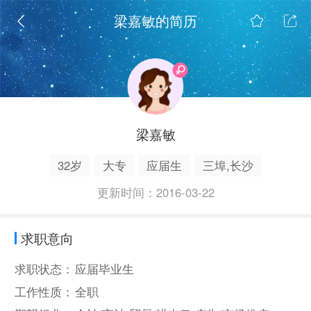
梁嘉敏的简历
梁嘉敏
32岁
大专
应届生
三埠,长沙
更新时间：2016-03-22
求职意向
求职状态：
应届毕业生
工作性质：
全职